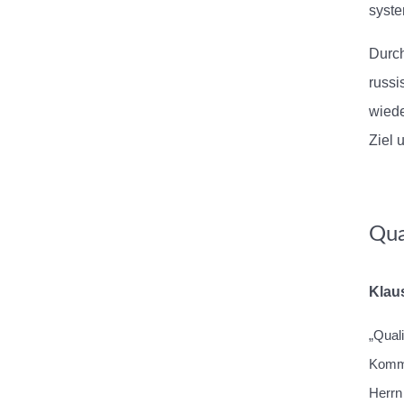
syste
Durch
russi
wiede
Ziel 
Qua
Klaus
„Quali
Kommu
Herrn 