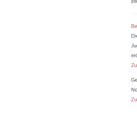
In
Be
Di
Ju
erö
Zu
Ge
No
Zu