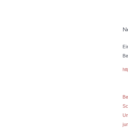
N
Ei
Be
ht
Be
Sc
Un
ju