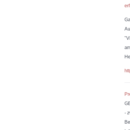
er
Ga
Au
"V
am
He
ht
Pr
GE
- 
Be