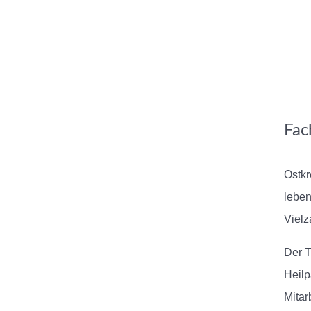
Fac
Ostkr
leben
Vielz
Der T
Heilp
Mitar