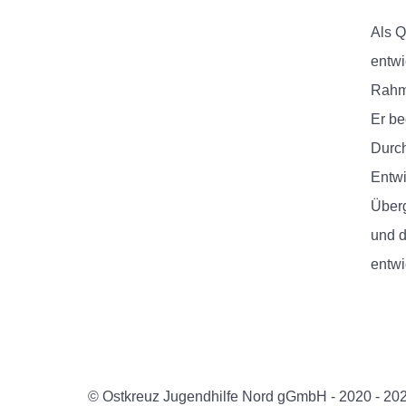
Als Q
entwi
Rahm
Er be
Durch
Entwi
Überg
und d
entwi
© Ostkreuz Jugendhilfe Nord gGmbH - 2020 - 20